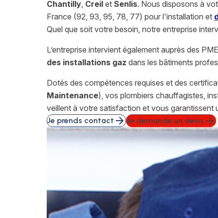
Chantilly
,
Creil
et
Senlis
. Nous disposons à votr
France (92, 93, 95, 78, 77) pour l'installation et
Quel que soit votre besoin, notre entreprise interv
L’entreprise intervient également auprès des PME 
des installations gaz
dans les bâtiments profes
Dotés des compétences requises et des certifica
Maintenance
), vos plombiers chauffagistes, in
veillent à votre satisfaction et vous garantissent
arrow_forward
arrow_forward
Je prends contact
Je demande un devis