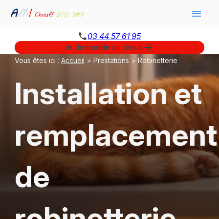
Panneau de gestion des cookies
menu
phone
03 44 57 61 95
arrow_forward
Je demande un devis
Vous êtes ici :
Accueil
>
Prestations
> Robinetterie
Installation et
remplacement
de
robinetterie