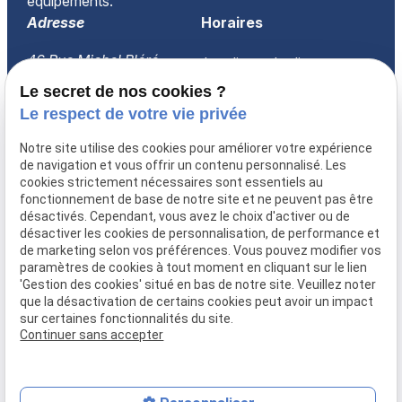
équipements.
Adresse
Horaires
46 Rue Michel Bléré
Lundi-vendredi
60260 LAMORLAYE
08:30-18:00
Le secret de nos cookies ?
Le respect de votre vie privée
Accueil
Notre site utilise des cookies pour améliorer votre expérience
Qui sommes-nous ?
de navigation et vous offrir un contenu personnalisé. Les
Prestations
cookies strictement nécessaires sont essentiels au
fonctionnement de base de notre site et ne peuvent pas être
FAQ
désactivés. Cependant, vous avez le choix d'activer ou de
Actualités
désactiver les cookies de personnalisation, de performance et
Recrutement
de marketing selon vos préférences. Vous pouvez modifier vos
paramètres de cookies à tout moment en cliquant sur le lien
Devis
'Gestion des cookies' situé en bas de notre site. Veuillez noter
Contact
que la désactivation de certains cookies peut avoir un impact
sur certaines fonctionnalités du site.
Continuer sans accepter
Mentions légales
Politique de confidentialité
Gestion des cookies
Plan du site