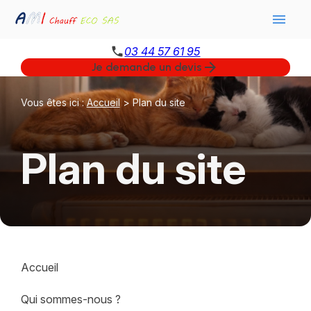
Panneau de gestion des cookies
menu
phone
03 44 57 61 95
arrow_forward
Je demande un devis
Vous êtes ici :
Accueil
> Plan du site
Plan du site
Accueil
Qui sommes-nous ?