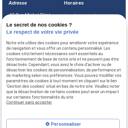
Adresse
Horaires
46 Rue Michel Bléré
Lundi-vendredi
60260 LAMORLAYE
08:30-18:00
Le secret de nos cookies ?
Le respect de votre vie privée
Accueil
Notre site utilise des cookies pour améliorer votre expérience
Qui sommes-nous ?
de navigation et vous offrir un contenu personnalisé. Les
Prestations
cookies strictement nécessaires sont essentiels au
fonctionnement de base de notre site et ne peuvent pas être
FAQ
désactivés. Cependant, vous avez le choix d'activer ou de
Actualités
désactiver les cookies de personnalisation, de performance et
Recrutement
de marketing selon vos préférences. Vous pouvez modifier vos
paramètres de cookies à tout moment en cliquant sur le lien
Devis
'Gestion des cookies' situé en bas de notre site. Veuillez noter
Contact
que la désactivation de certains cookies peut avoir un impact
sur certaines fonctionnalités du site.
Continuer sans accepter
Mentions légales
Politique de confidentialité
Gestion des cookies
Plan du site
Personnaliser