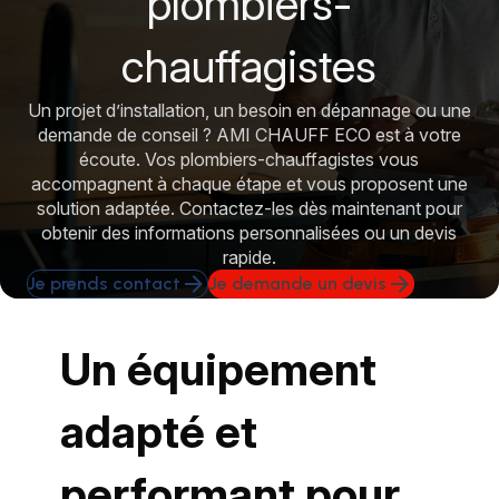
plombiers-
chauffagistes
Un projet d’installation, un besoin en dépannage ou une
demande de conseil ? AMI CHAUFF ECO est à votre
écoute. Vos plombiers-chauffagistes vous
accompagnent à chaque étape et vous proposent une
solution adaptée. Contactez-les dès maintenant pour
obtenir des informations personnalisées ou un devis
rapide.
arrow_forward
arrow_forward
Je prends contact
Je demande un devis
Un équipement
adapté et
performant pour