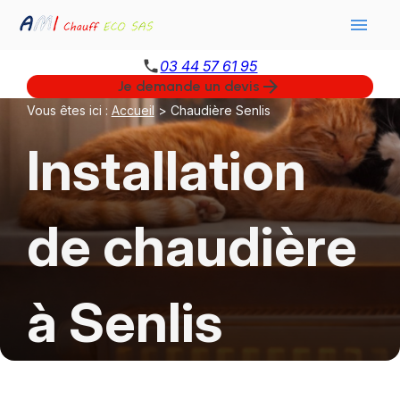
Panneau de gestion des cookies
menu
phone
03 44 57 61 95
arrow_forward
Je demande un devis
Vous êtes ici :
Accueil
> Chaudière Senlis
Installation
de chaudière
à Senlis