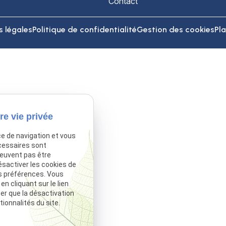
Contact
 légales
Politique de confidentialité
Gestion des cookies
Pla
re vie privée
ce de navigation et vous
cessaires sont
peuvent pas être
ésactiver les cookies de
s préférences. Vous
 cliquant sur le lien
ter que la désactivation
ionnalités du site.