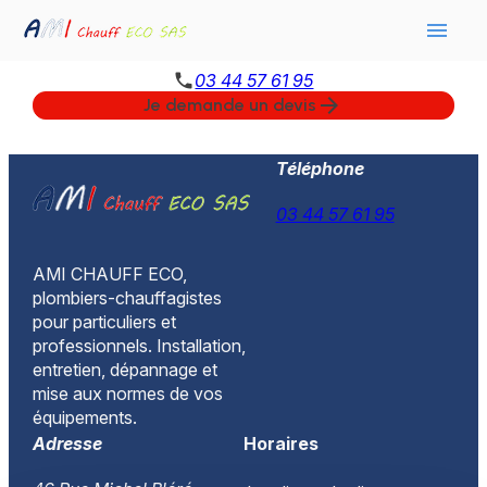
Panneau de gestion des cookies
menu
phone
03 44 57 61 95
arrow_forward
Je demande un devis
Téléphone
03 44 57 61 95
AMI CHAUFF ECO,
plombiers-chauffagistes
pour particuliers et
professionnels. Installation,
entretien, dépannage et
mise aux normes de vos
équipements.
Adresse
Horaires