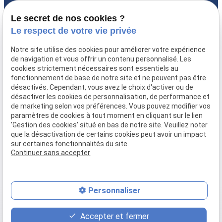
46 Rue Michel Bléré
Lundi-vendredi
60260 LAMORLAYE
08:30-18:00
Le secret de nos cookies ?
Le respect de votre vie privée
Accueil
Notre site utilise des cookies pour améliorer votre expérience
Qui sommes-nous ?
de navigation et vous offrir un contenu personnalisé. Les
Prestations
cookies strictement nécessaires sont essentiels au
fonctionnement de base de notre site et ne peuvent pas être
FAQ
désactivés. Cependant, vous avez le choix d'activer ou de
Actualités
désactiver les cookies de personnalisation, de performance et
Recrutement
de marketing selon vos préférences. Vous pouvez modifier vos
paramètres de cookies à tout moment en cliquant sur le lien
Devis
'Gestion des cookies' situé en bas de notre site. Veuillez noter
Contact
que la désactivation de certains cookies peut avoir un impact
sur certaines fonctionnalités du site.
Continuer sans accepter
Mentions légales
Politique de confidentialité
Gestion des cookies
Plan du site
Personnaliser
place
feed
phone
Accepter et fermer