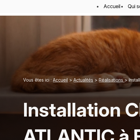
Panneau de gestion des cookies
Accueil
Qui 
Vous êtes ici :
Accueil
>
Actualités
>
Réalisations
> Insta
Installation
ATLANTIC à F