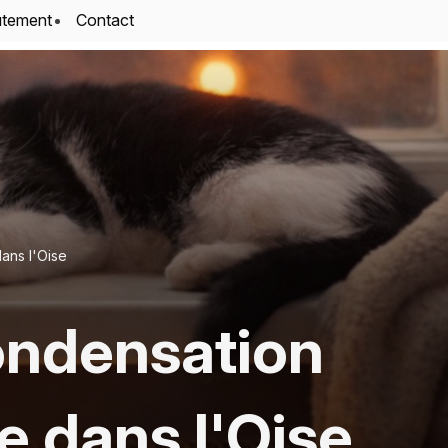
utement
Contact
ans l'Oise
condensation
e dans l'Oise