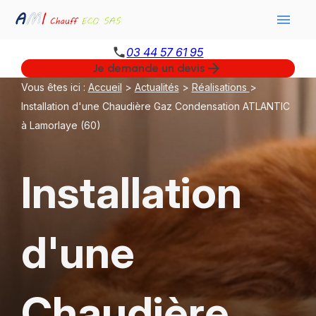
Panneau de gestion des cookies
menu
phone
03 44 57 61 95
arrow_forward
Je demande un devis
Vous êtes ici :
Accueil
>
Actualités
>
Réalisations
>
Installation d'une Chaudière Gaz Condensation ATLANTIC
à Lamorlaye (60)
Installation
d'une
Chaudière