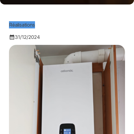
Réalisations
calendar_month
31/12/2024