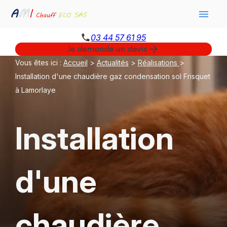
Panneau de gestion des cookies
menu
phone
03 44 57 61 95
arrow_forward
Je demande un devis
Vous êtes ici :
Accueil
>
Actualités
>
Réalisations
>
Installation d'une chaudière gaz condensation sol Frisquet
à Lamorlaye
Installation
d'une
chaudière