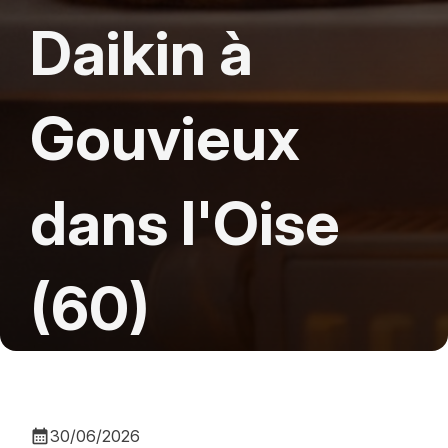
Daikin à
Gouvieux
dans l'Oise
(60)
calendar_month
30/06/2026