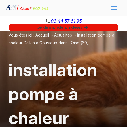
Panneau de gestion des cookies
menu
phone
03 44 57 61 95
arrow_forward
Je demande un devis
Vous êtes ici :
Accueil
>
Actualités
> installation pompe à
chaleur Daikin à Gouvieux dans l'Oise (60)
installation
pompe à
chaleur